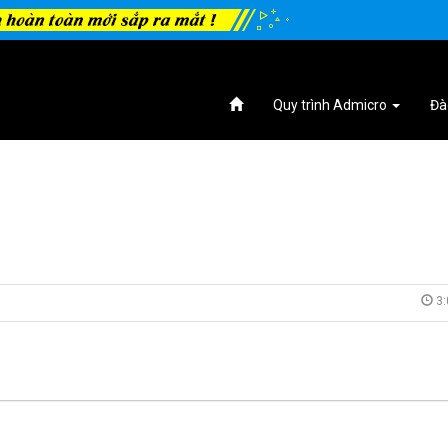
Quy trình Admicro
Đà
3: