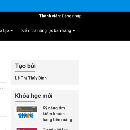
Thành viên:
Đăng nhập
o tạo
Kiểm tra năng lực bán hàng
Tạo bởi
Lê Thị Thúy Bình
00
Khóa học mới
Kỹ năng tìm
kiếm khách
hàng tiềm năng
Tư vấn hỗ trợ